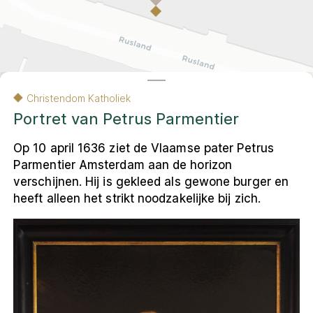
Contact
Amsterdam
Contact
English
Colofon
Privacy- en cookieverklaring
Christendom Katholiek
Privacy- en cookieverklaring
Colofon
English
Portret van Petrus Parmentier
Op 10 april 1636 ziet de Vlaamse pater Petrus
Parmentier Amsterdam aan de horizon
© 2026 Museum Ons' Lieve Heer op Solder
VU Amsterdam, Faculteit Religie en Theologie
verschijnen. Hij is gekleed als gewone burger en
De andere kaart van Amsterdam
is een
heeft alleen het strikt noodzakelijke bij zich.
resultaat van het onderzoeksproject
Religieus Erfgoed Amsterdam
. Deze
interactieve webomgeving ontsluit voor een
breed publiek het multireligieuze erfgoed
van de stad.
Leaflet
|
Carto