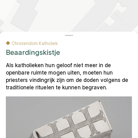
Contact
Amsterdam
Contact
English
Colofon
Privacy- en cookieverklaring
Christendom Katholiek
Privacy- en cookieverklaring
Colofon
English
Beaardingskistje
Als katholieken hun geloof niet meer in de
openbare ruimte mogen uiten, moeten hun
© 2026 Museum Ons' Lieve Heer op Solder
VU Amsterdam, Faculteit Religie en Theologie
priesters vindingrijk zijn om de doden volgens de
De andere kaart van Amsterdam
is een
traditionele rituelen te kunnen begraven.
resultaat van het onderzoeksproject
Religieus Erfgoed Amsterdam
. Deze
interactieve webomgeving ontsluit voor een
breed publiek het multireligieuze erfgoed
van de stad.
Leaflet
|
Carto