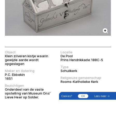
Object
Locatie
Klein zilveren kistje waarin
De Pool
gewijde aarde wordt
Prins Hendrikkade 188C-5
opgeslagen
Type
Maker en datering
Schuilkerk
P.C. Ebbekin
Religieuze gemeenschap
1651
Rooms-Katholieke Kerk
→
Zoek
Filter
Wandelingen
Bezichtigen
Onderdeel van de vaste
opstelling van Museum Ons'
Cookies?
OK
Lees meer →
Lieve Heer op Solder.
Huidig exterieur