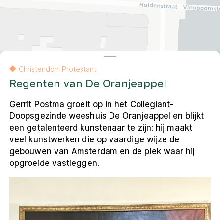
Contact
Amsterdam
Contact
English
Colofon
Privacy- en cookieverklaring
Christendom Protestant
Privacy- en cookieverklaring
Colofon
English
Regenten van De Oranjeappel
Gerrit Postma groeit op in het Collegiant-
Doopsgezinde weeshuis De Oranjeappel en blijkt
© 2026 Museum Ons' Lieve Heer op Solder
VU Amsterdam, Faculteit Religie en Theologie
een getalenteerd kunstenaar te zijn: hij maakt
De andere kaart van Amsterdam
is een
veel kunstwerken die op vaardige wijze de
resultaat van het onderzoeksproject
gebouwen van Amsterdam en de plek waar hij
Religieus Erfgoed Amsterdam
. Deze
opgroeide vastleggen.
interactieve webomgeving ontsluit voor een
breed publiek het multireligieuze erfgoed
van de stad.
Leaflet
|
Carto