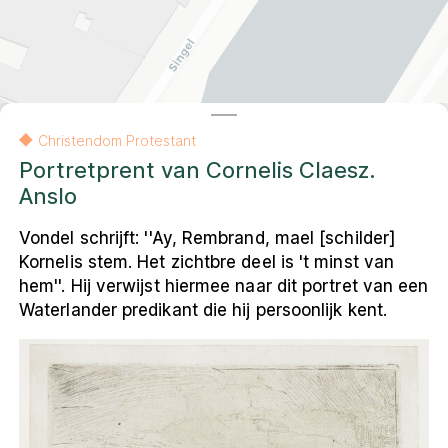
Contact
Amsterdam
Contact
English
Colofon
Privacy- en cookieverklaring
Christendom Protestant
Privacy- en cookieverklaring
Colofon
English
Portretprent van Cornelis Claesz.
Anslo
© 2026 Museum Ons' Lieve Heer op Solder
Vondel schrijft: ''Ay, Rembrand, mael [schilder]
VU Amsterdam, Faculteit Religie en Theologie
Kornelis stem. Het zichtbre deel is 't minst van
De andere kaart van Amsterdam
is een
hem''. Hij verwijst hiermee naar dit portret van een
resultaat van het onderzoeksproject
Waterlander predikant die hij persoonlijk kent.
Religieus Erfgoed Amsterdam
. Deze
interactieve webomgeving ontsluit voor een
breed publiek het multireligieuze erfgoed
van de stad.
Leaflet
|
Carto