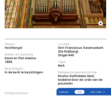
Object
Locatie
Hoofdorgel
Sint-Franciscus Xaveriuskerk
(De Krijtberg)
Maker en datering
Singel 446
Karel en Piet Adema
1886
Type
Kerk
Bezichtigen
In de kerk te bezichtigen
Religieuze gemeenschap
Rooms-Katholieke Kerk,
→
bediend door de orde van de
Zoek
Filter
Wandelingen
jezuïeten
Cookies?
OK
Lees meer →
Huidig interieur
Huidig exterieur