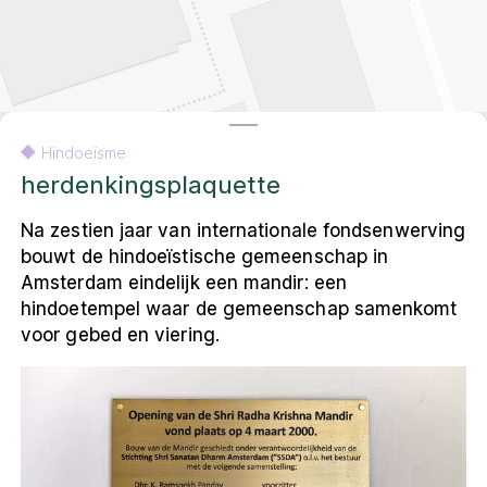
Contact
Amsterdam
Contact
English
Colofon
Privacy- en cookieverklaring
Hindoeïsme
Privacy- en cookieverklaring
Colofon
English
herdenkingsplaquette
Na zestien jaar van internationale fondsenwerving
bouwt de hindoeïstische gemeenschap in
© 2026 Museum Ons' Lieve Heer op Solder
VU Amsterdam, Faculteit Religie en Theologie
Amsterdam eindelijk een mandir: een
De andere kaart van Amsterdam
is een
hindoetempel waar de gemeenschap samenkomt
resultaat van het onderzoeksproject
voor gebed en viering.
Religieus Erfgoed Amsterdam
. Deze
interactieve webomgeving ontsluit voor een
breed publiek het multireligieuze erfgoed
van de stad.
Leaflet
|
Carto