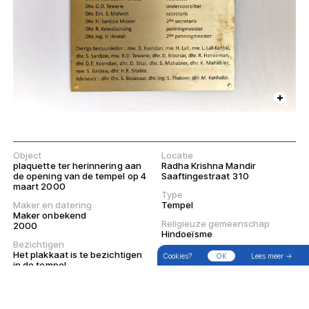
Object
Locatie
plaquette ter herinnering aan
Radha Krishna Mandir
de opening van de tempel op 4
Saaftingestraat 310
maart 2000
Type
Maker en datering
Tempel
Maker onbekend
→
Zoek
Filter
Wandelingen
Religieuze gemeenschap
2000
Hindoeïsme
Bezichtigen
Het plakkaat is te bezichtigen
Cookies?
OK
Lees meer →
in de tempel
Huidig interieur
Huidig exterieur