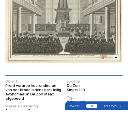
Object
Locatie
Prent waarop het ronddelen
De Zon
van het Brood tijdens het Heilig
Singel 118
→
Zoek
Filter
Wandelingen
Avondmaal in De Zon staat
Type
afgebeeld
Schuilkerk
Maker en datering
Cookies?
OK
Lees meer →
Religieuze gemeenschap
Andries van Buysen
Doopsgezinde Kerk
1743
Bezichtigen
De prent is niet te bezichtigen