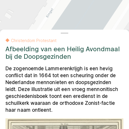
Contact
Amsterdam
Contact
English
Colofon
Privacy- en cookieverklaring
Christendom Protestant
Privacy- en cookieverklaring
Colofon
English
Afbeelding van een Heilig Avondmaal
bij de Doopsgezinden
© 2026 Museum Ons' Lieve Heer op Solder
De zogenoemde Lammerenkrijgh is een hevig
VU Amsterdam, Faculteit Religie en Theologie
conflict dat in 1664 tot een scheuring onder de
De andere kaart van Amsterdam
is een
Nederlandse mennonieten en doopsgezinden
resultaat van het onderzoeksproject
leidt. Deze illustratie uit een vroeg mennonitisch
Religieus Erfgoed Amsterdam
. Deze
geschiedenisboek toont een eredienst in de
interactieve webomgeving ontsluit voor een
schuilkerk waaraan de orthodoxe Zonist-factie
breed publiek het multireligieuze erfgoed
haar naam ontleent.
van de stad.
Leaflet
|
Carto